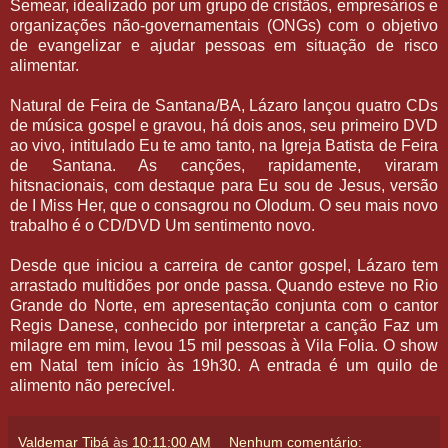
Semear, idealizado por um grupo de cristãos, empresários e
organizações não-governamentais (ONGs) com o objetivo
de evangelizar e ajudar pessoas em situação de risco
alimentar.
Natural de Feira de Santana/BA, Lázaro lançou quatro CDs
de música gospel e gravou, há dois anos, seu primeiro DVD
ao vivo, intitulado Eu te amo tanto, na Igreja Batista de Feira
de Santana. As canções, rapidamente, viraram
hitsnacionais, com destaque para Eu sou de Jesus, versão
de I Miss Her, que o consagrou no Olodum. O seu mais novo
trabalho é o CD/DVD Um sentimento novo.
Desde que iniciou a carreira de cantor gospel, Lázaro tem
arrastado multidões por onde passa. Quando esteve no Rio
Grande do Norte, em apresentação conjunta com o cantor
Regis Danese, conhecido por interpretar a canção Faz um
milagre em mim, levou 15 mil pessoas à Vila Folia. O show
em Natal tem início às 19h30. A entrada é um quilo de
alimento não perecível.
Valdemar Tibá
às
10:11:00 AM
Nenhum comentário: