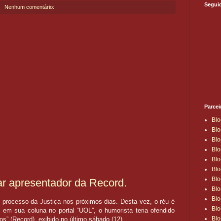
Segui
Nenhum comentário:
Parcei
Blo
Blo
Blo
Blo
Blo
Blo
Blo
ar apresentador da Record.
Blo
Blo
processo da Justiça nos próximos dias. Desta vez, o réu é
Blo
em sua coluna no portal “UOL”, o humorista teria ofendido
Blo
s” (Record), exibido no último sábado (12).