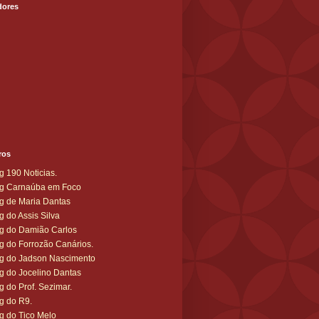
dores
ros
g 190 Noticias.
g Carnaúba em Foco
g de Maria Dantas
g do Assis Silva
g do Damião Carlos
g do Forrozão Canários.
g do Jadson Nascimento
g do Jocelino Dantas
g do Prof. Sezimar.
g do R9.
g do Tico Melo