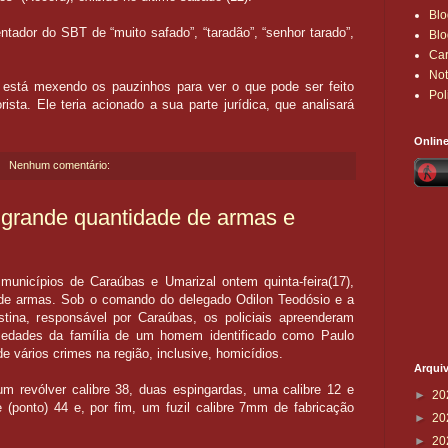
Blo
ador do SBT de “muito safado”, “taradão”, “senhor tarado”,
Blo
Ca
Not
á está mexendo os pauzinhos para ver o que pode ser feito
Pol
ista. Ele teria acionado a sua parte jurídica, que analisará
Onlin
Nenhum comentário:
e grande quantidade de armas e
municípios de Caraúbas e Umarizal ontem quinta-feira(17),
de armas. Sob o comando do delegado Odilon Teodósio e a
tina, responsável por Caraúbas, os policiais apreenderam
iedades da família de um homem identificado como Paulo
 vários crimes na região, inclusive, homicídios.
Arqui
m revólver calibre 38, duas espingardas, uma calibre 12 e
►
20
e (ponto) 44 e, por fim, um fuzil calibre 7mm de fabricação
►
20
►
20