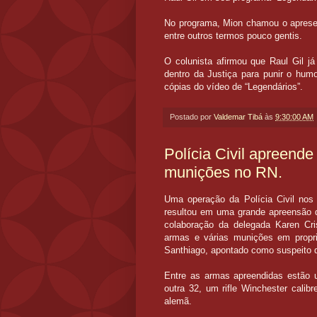
No programa, Mion chamou o apresent
entre outros termos pouco gentis.
O colunista afirmou que Raul Gil j
dentro da Justiça para punir o humor
cópias do vídeo de “Legendários”.
Postado por
Valdemar Tibá
às
9:30:00 AM
Polícia Civil apreend
munições no RN.
Uma operação da Polícia Civil nos 
resultou em uma grande apreensão 
colaboração da delegada Karen Cris
armas e várias munições em propr
Santhiago, apontado como suspeito de
Entre as armas apreendidas estão u
outra 32, um rifle Winchester calibr
alemã.