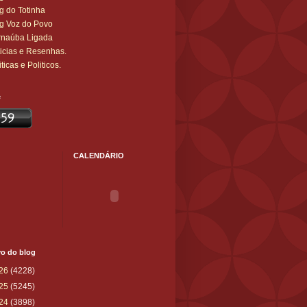
g do Totinha
g Voz do Povo
rnaúba Ligada
icias e Resenhas.
iticas e Politicos.
e
CALENDÁRIO
vo do blog
26
(4228)
25
(5245)
24
(3898)