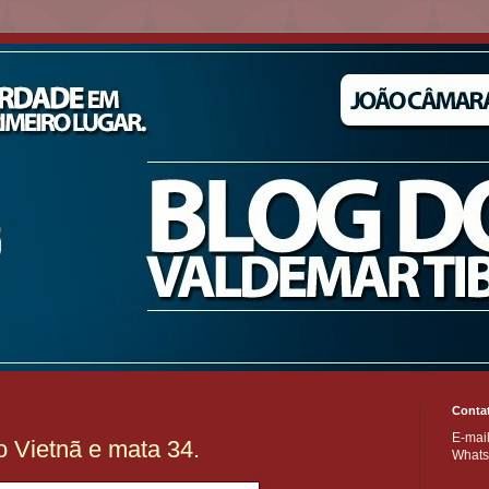
Conta
E-mai
o Vietnã e mata 34.
Whats